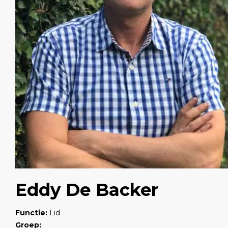
Eddy De Backer
Functie:
Lid
Groep: