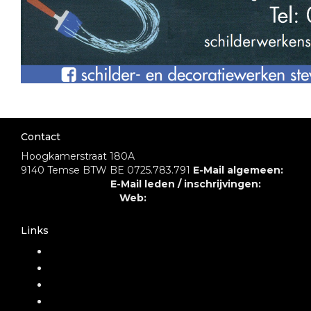
Contact
Hoogkamerstraat 180A
9140 Temse
BTW BE 0725.783.791
E-Mail algemeen:
info@rustroest.be
E-Mail leden / inschrijvingen:
leden@rustroest.be
Web:
rustroest.be
Links
Over ons
Disciplines
Locaties
Nieuws