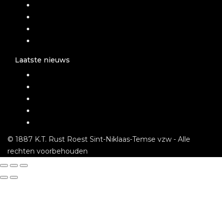
Shop
Mijn account
Contact
Privacyverklaring
Laatste nieuws
Trooper
Geen training op Pinksteren
Gelukkig nieuwjaar!
Training afgelast
Wafel en snoepverkoop 2025
© 1887 K.T. Rust Roest Sint-Niklaas-Temse vzw - Alle
rechten voorbehouden