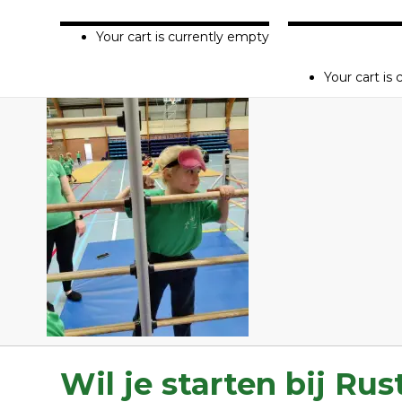
5a9578b7-26f0-484f-
Your cart is currently empty
Home
Disc
Your cart is
Wil je starten bij Ru